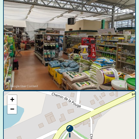
© Google User Content
+
−