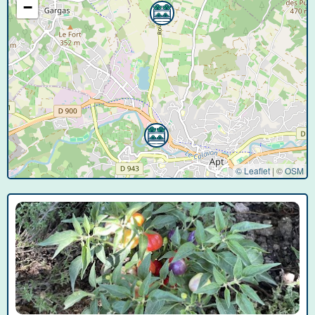
−
© Leaflet
|
©
OSM