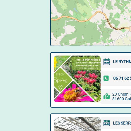
LE RYTHM
23 Chem. 
81600 Gai
LES SERR