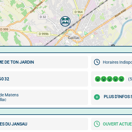
E DE TON JARDIN
Horaires Indisp
(5
de Matens
PLUS D'INFOS 
llac
ES DU JANSAU
OUVERT ACTU