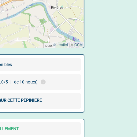
© Leaflet
|
©
OSM
onibles
.0/5
|
- de 10 notes)
SUR CETTE PEPINIERE
ELLEMENT