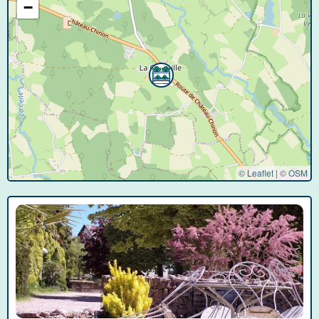
−
© Leaflet
|
©
OSM