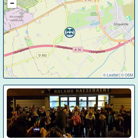
−
© Leaflet
|
©
OSM