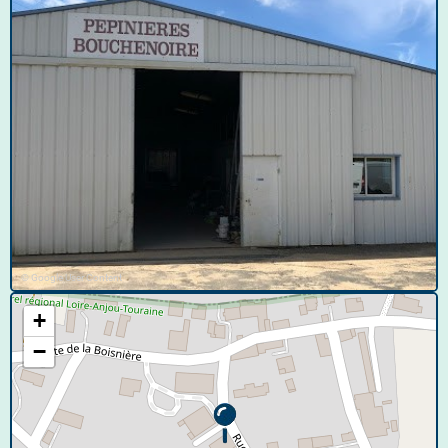
© Google User Content
+
−