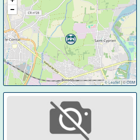
−
© Leaflet
|
©
OSM