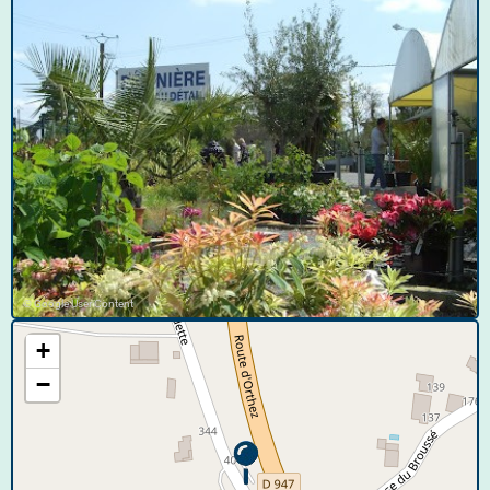
© Google User Content
+
−