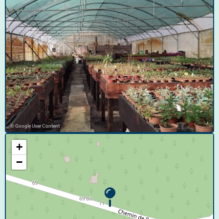
© Google User Content
+
−