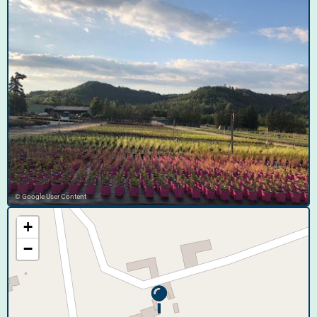
© Google User Content
+
−