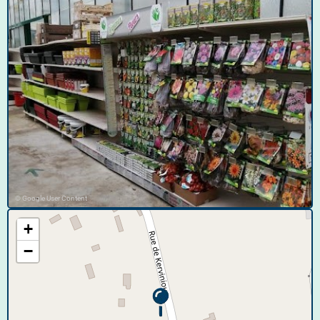
© Google User Content
+
−