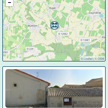
−
© Leaflet
|
©
OSM