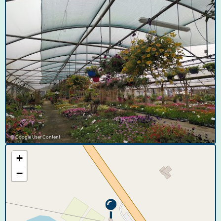
© Google User Content
+
−