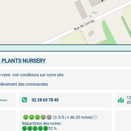
C PLANTS NURSERY
venir. voir conditions sur notre site.
r enlèvement des commandes
12
00mn)
45
(3.5/5 | + de 20 notes)
Répartition des notes :
52 %