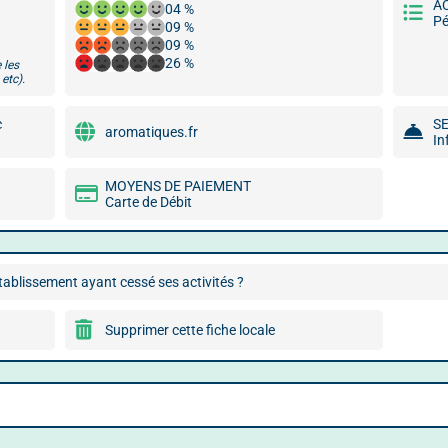
A
04 %
Pé
09 %
09 %
26 %
 les
etc).
c
S
aromatiques.fr
In
MOYENS DE PAIEMENT
Carte de Débit
ablissement ayant cessé ses activités ?
Supprimer cette fiche locale